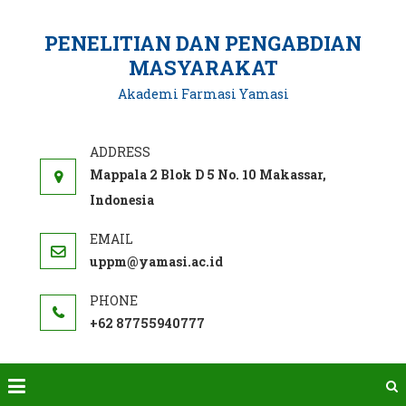
Skip
to
PENELITIAN DAN PENGABDIAN
content
MASYARAKAT
Akademi Farmasi Yamasi
Mappala 2 Blok D 5 No. 10 Makassar,
Indonesia
uppm@yamasi.ac.id
+62 87755940777