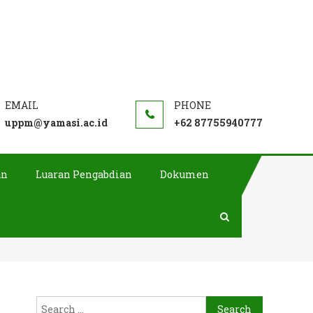
uppm@yamasi.ac.id
+62 87755940777
an
Luaran Pengabdian
Dokumen
Search